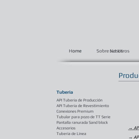
Home
Home
Sobre Nosotros
About Us
Produ
Tuberia
API Tuberia de Producción
API Tuberia de Revestimiento
Conexiones Premium
Tubular para pozo de TT Serie
Pantalla ranurada Sand block
→ AP
Accesorios
Tuberia de Linea
→ AP