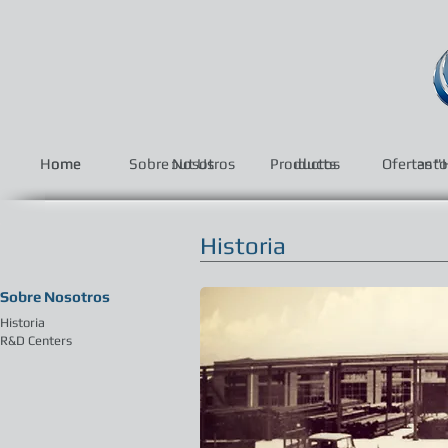
Home
Home
Sobre Nosotros
About Us
Productos
Products
Ofertas "
Invento
Historia
Sobre Nosotros
Historia
R&D Centers